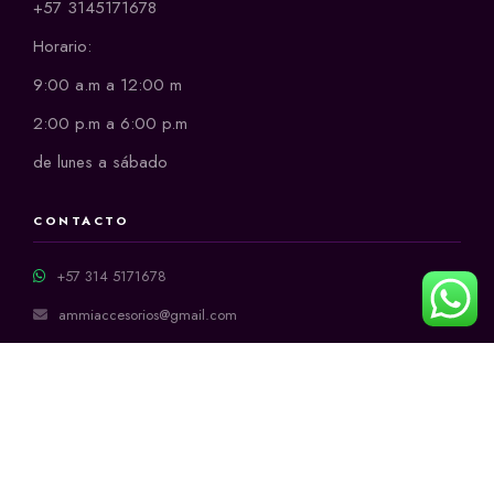
+57 3145171678
Horario:
9:00 a.m a 12:00 m
2:00 p.m a 6:00 p.m
de lunes a sábado
CONTACTO
+57 314 5171678
ammiaccesorios@gmail.com
MÉTODOS DE PAGO
Addi
Transferencia