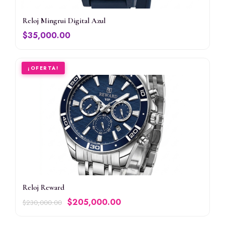
Reloj Mingrui Digital Azul
$
35,000.00
¡OFERTA!
RELOJES
Reloj Reward
Original
Current
$
205,000.00
$
230,000.00
price
price