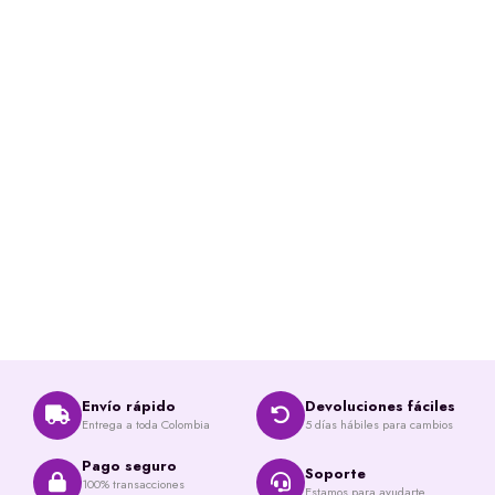
was:
is:
$230,000.00.
$205,000.00.
Envío rápido
Devoluciones fáciles
Entrega a toda Colombia
5 días hábiles para cambios
Pago seguro
Soporte
100% transacciones
Estamos para ayudarte