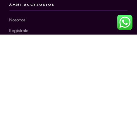
AMMI ACCESORIOS
Nosotros
Regístrate
INFORMACIÓN
CONTÁCTANOS
+57 3145171678
Horario:
9:00 a.m a 12:00 m
2:00 p.m a 6:00 p.m
de lunes a sábado
CONTACTO