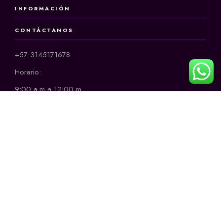
INFORMACIÓN
CONTÁCTANOS
+57 3145171678
Horario:
9:00 a.m a 12:00 m
2:00 p.m a 6:00 p.m
de lunes a sábado
CONTACTO
+57 314 5171678
ammiaccesorios@gmail.com
MÉTODOS DE PAGO