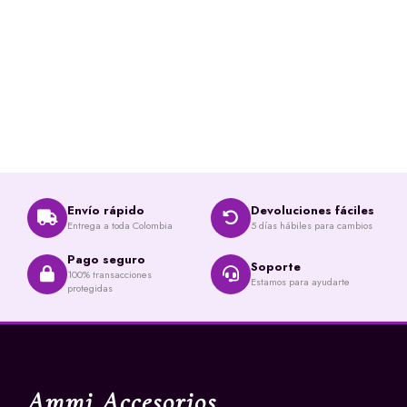
Envío rápido
Devoluciones fáciles
Entrega a toda Colombia
5 días hábiles para cambios
Pago seguro
Soporte
100% transacciones
Estamos para ayudarte
protegidas
Ammi Accesorios