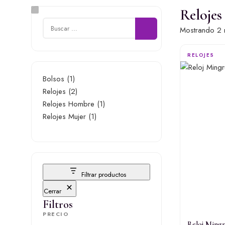
Relojes
Buscar:
Mostrando 2 
RELOJES
1
Bolsos
1
producto
2
Relojes
2
productos
1
Relojes Hombre
1
1
producto
Relojes Mujer
1
producto
Filtrar productos
Cerrar
Filtros
PRECIO
Reloj Mingr