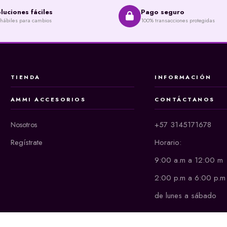
luciones fáciles
Pago seguro
 hábiles para cambios
100% transacciones protegidas
TIENDA
INFORMACIÓN
AMMI ACCESORIOS
CONTÁCTANOS
+57 3145171678
Nosotros
Regístrate
Horario:
9:00 a.m a 12:00 m
2:00 p.m a 6:00 p.m
de lunes a sábado