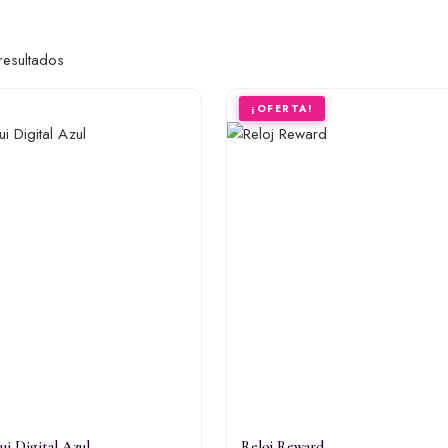
resultados
¡OFERTA!
RELOJES
ui Digital Azul
Reloj Reward