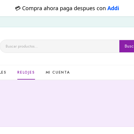
💳 Compra ahora paga despues con
Addi
Busc
Buscar
por:
LES
RELOJES
MI CUENTA