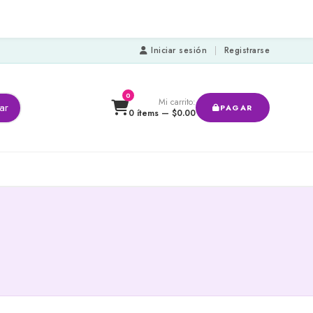
Iniciar sesión
|
Registrarse
0
Mi carrito:
ar
PAGAR
0 ítems —
$
0.00