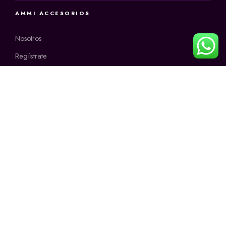
AMMI ACCESORIOS
Nosotros
Regístrate
INFORMACIÓN
CONTÁCTANOS
+57 3145171678
Horario:
9:00 a.m a 12:00 m
2:00 p.m a 6:00 p.m
de lunes a sábado