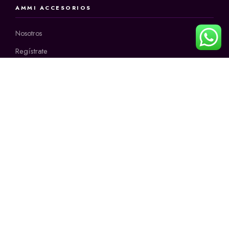
AMMI ACCESORIOS
Nosotros
Regístrate
INFORMACIÓN
CONTÁCTANOS
+57 3145171678
Horario:
9:00 a.m a 12:00 m
2:00 p.m a 6:00 p.m
de lunes a sábado
CONTACTO