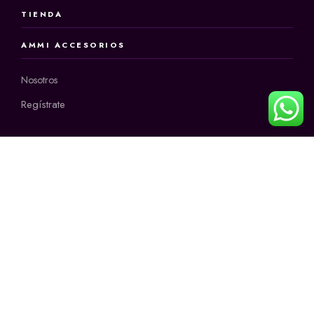
TIENDA
AMMI ACCESORIOS
Nosotros
Regístrate
INFORMACIÓN
CONTÁCTANOS
+57 3145171678
Horario:
9:00 a.m a 12:00 m
2:00 p.m a 6:00 p.m
de lunes a sábado