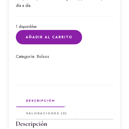
día a día.
1 disponibles
Bolso
AÑADIR AL CARRITO
Brillit
Negro
cantidad
Categoría:
Bolsos
DESCRIPCIÓN
VALORACIONES (0)
Descripción