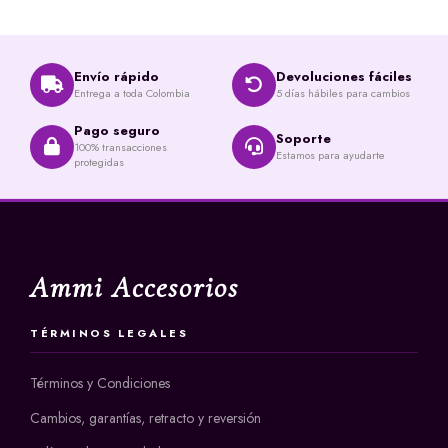
Envío rápido
Devoluciones fáciles
Entrega a toda Colombia
5 días hábiles para cambios
Pago seguro
Soporte
100% transacciones
Estamos para ayudarte
protegidas
Ammi Accesorios
TÉRMINOS LEGALES
Términos y Condiciones
Cambios, garantías, retracto y reversión