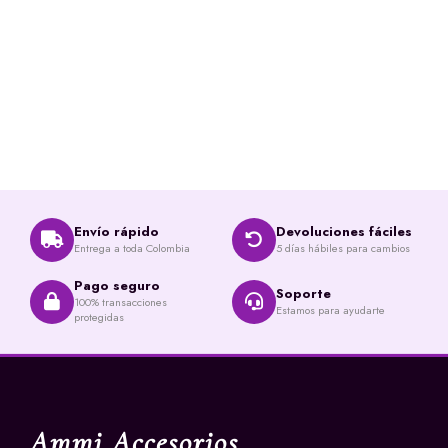
Envío rápido
Devoluciones fáciles
Entrega a toda Colombia
5 días hábiles para cambios
Pago seguro
Soporte
100% transacciones
Estamos para ayudarte
protegidas
Ammi Accesorios