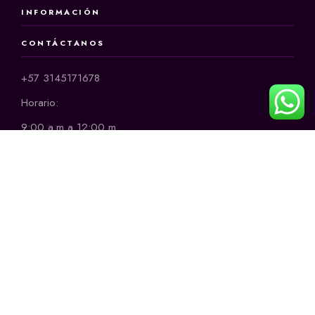
INFORMACIÓN
CONTÁCTANOS
+57 3145171678
Horario:
9:00 a.m a 12:00 m
2:00 p.m a 6:00 p.m
de lunes a sábado
CONTACTO
+57 314 5171678
ammiaccesorios@gmail.com
MÉTODOS DE PAGO