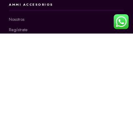
AMMI ACCESORIOS
Nosotros
Regístrate
INFORMACIÓN
CONTÁCTANOS
+57 3145171678
Horario:
9:00 a.m a 12:00 m
2:00 p.m a 6:00 p.m
de lunes a sábado
CONTACTO