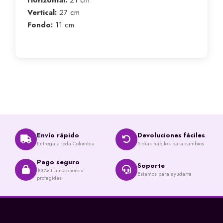
Horizontal:
21 cm
Vertical:
27 cm
Fondo:
11 cm
Envío rápido
Devoluciones fáciles
Entrega a toda Colombia
5 días hábiles para cambios
Pago seguro
Soporte
100% transacciones
Estamos para ayudarte
protegidas