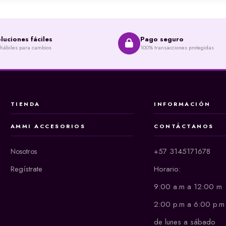
luciones fáciles
Pago seguro
 hábiles para cambios
100% transacciones protegidas
TIENDA
INFORMACIÓN
AMMI ACCESORIOS
CONTÁCTANOS
+57 3145171678
Nosotros
Regístrate
Horario:
9:00 a.m a 12:00 m
2:00 p.m a 6:00 p.m
de lunes a sábado