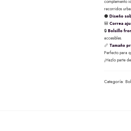
complemento idea
recorridos urba
⚫
Diseño sob
🎒
Correa aju
🔒
Bolsillo fr
accesibles.
📏
Tamaño pr
Perfecto para qu
¡Hazlo parte de 
Categoría:
Bo