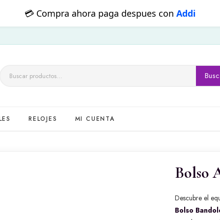
💳 Pagos con transferencia
QR
Busc
Buscar
por:
LES
RELOJES
MI CUENTA
Bolso 
Descubre el equ
Bolso Bandol