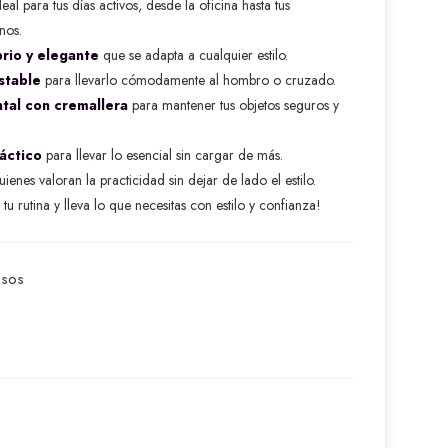
l para tus días activos, desde la oficina hasta tus
nos.
rio y elegante
que se adapta a cualquier estilo.
stable
para llevarlo cómodamente al hombro o cruzado.
ontal con cremallera
para mantener tus objetos seguros y
áctico
para llevar lo esencial sin cargar de más.
ienes valoran la practicidad sin dejar de lado el estilo.
tu rutina y lleva lo que necesitas con estilo y confianza!
lsos