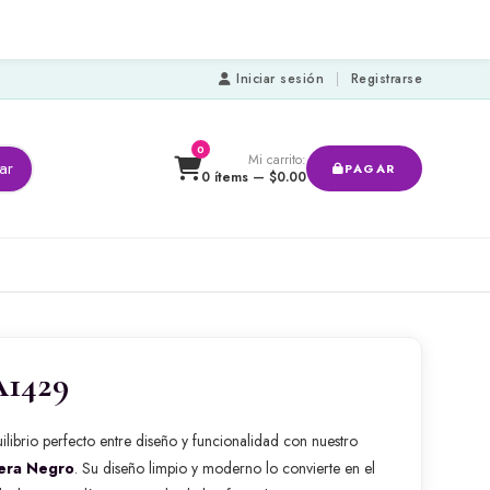
Iniciar sesión
|
Registrarse
0
Mi carrito:
ar
PAGAR
0 ítems —
$
0.00
A1429
ilibrio perfecto entre diseño y funcionalidad con nuestro
era Negro
. Su diseño limpio y moderno lo convierte en el