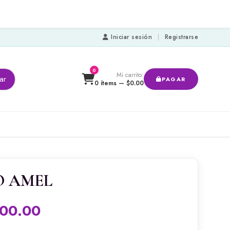
Iniciar sesión
|
Registrarse
0
Mi carrito:
ar
PAGAR
0 ítems —
$
0.00
O AMEL
900.00