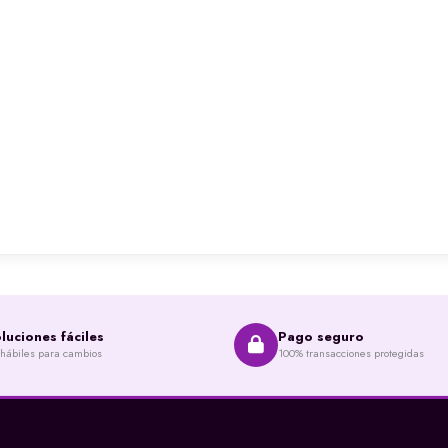
luciones fáciles
Pago seguro
 hábiles para cambios
100% transacciones protegidas