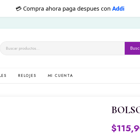
💳 Pagos con transferencia
QR
Busc
Buscar
por:
LES
RELOJES
MI CUENTA
BOLS
$
115,