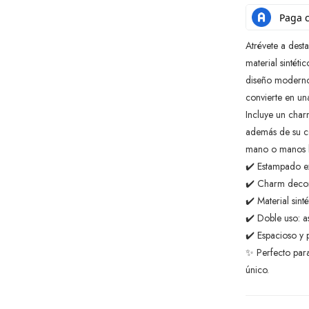
Atrévete a dest
material sintéti
diseño moderno
convierte en un
Incluye un char
además de su c
mano o manos l
✔️ Estampado ex
✔️ Charm decora
✔️ Material sinté
✔️ Doble uso: 
✔️ Espacioso y p
✨ Perfecto para
único.