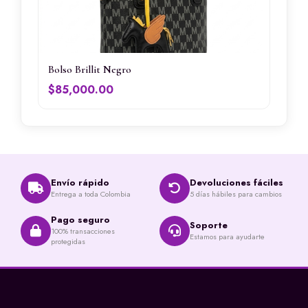
Bolso Brillit Negro
$
85,000.00
Envío rápido
Devoluciones fáciles
Entrega a toda Colombia
5 días hábiles para cambios
Pago seguro
Soporte
100% transacciones
Estamos para ayudarte
protegidas