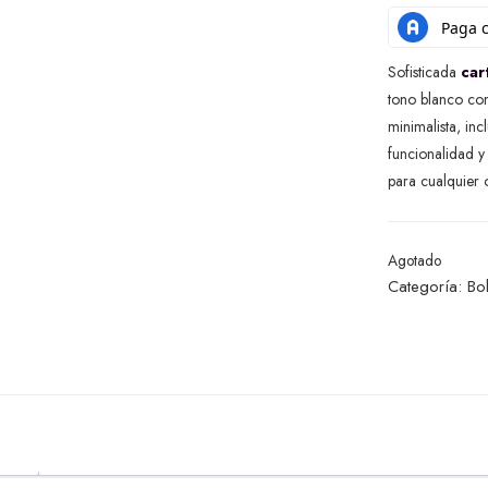
Sofisticada
cart
tono blanco con
minimalista, in
funcionalidad y
para cualquier 
Agotado
Categoría:
Bo