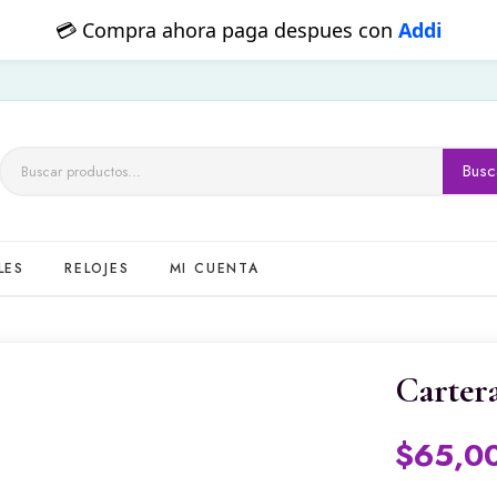
💳 Pagos con transferencia
QR
Busc
Buscar
por:
LES
RELOJES
MI CUENTA
Carter
$
65,0