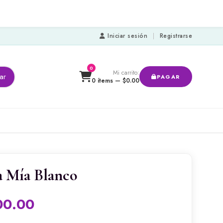
Iniciar sesión
|
Registrarse
0
Mi carrito:
ar
PAGAR
0 ítems —
$
0.00
a Mía Blanco
00.00