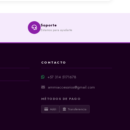
Soporte
Estamos para ayudarte
CONTACTO
+57 314 5171678
ammiaccesorios@gmail.com
MÉTODOS DE PAGO
Addi
Transferencia