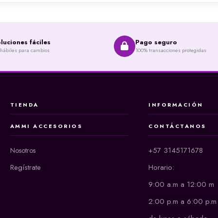
luciones fáciles
Pago seguro
 hábiles para cambios
100% transacciones protegidas
TIENDA
INFORMACIÓN
AMMI ACCESORIOS
CONTÁCTANOS
+57 3145171678
Nosotros
Regístrate
Horario:
9:00 a.m a 12:00 m
2:00 p.m a 6:00 p.m