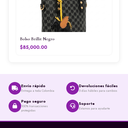
Bolso Brillit Negro
$
85,000.00
Envío rápido
Devoluciones fáciles
Entrega a toda Colombia
5 días hábiles para cambios
Pago seguro
Soporte
100% transacciones
Estamos para ayudarte
protegidas